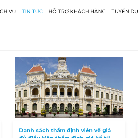
ỊCH VỤ
TIN TỨC
HỖ TRỢ KHÁCH HÀNG
TUYỂN D
Danh sách thẩm định viên về giá