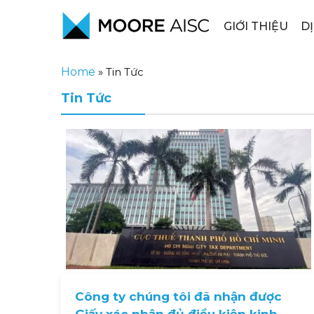
GIỚI THIỆU
D
Home
»
Tin Tức
Tin Tức
Công ty chúng tôi đã nhận được