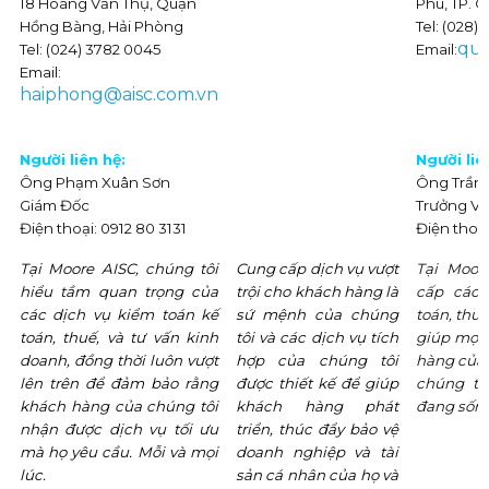
18 Hoàng Văn Thụ, Quận
Phú, TP. 
Hồng Bàng, Hải Phòng
Tel: (028)
qua
Tel: (024) 3782 0045
Email:
Email:
haiphong@aisc.com.vn
Người liên hệ:
Người liê
Ông Phạm Xuân Sơn
Ông Trần
Giám Đốc
Trưởng Vă
Điện thoại: 0912 80 3131
Điện thoạ
Tại Moore AISC, chúng tôi
Cung cấp dịch vụ vượt
Tại Moor
hiểu tầm quan trọng của
trội cho khách hàng là
cấp các 
các dịch vụ kiểm toán kế
sứ mệnh của chúng
toán, thu
toán, thuế, và tư vấn kinh
tôi và các dịch vụ tích
giúp mọi 
doanh, đồng thời luôn vượt
hợp của chúng tôi
hàng của 
lên trên để đảm bảo rằng
được thiết kế để giúp
chúng tô
khách hàng của chúng tôi
khách hàng phát
đang sống
nhận được dịch vụ tối ưu
triển, thúc đẩy bảo vệ
mà họ yêu cầu. Mỗi và mọi
doanh nghiệp và tài
lúc.
sản cá nhân của họ và