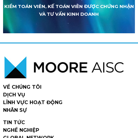
KIỂM TOÁN VIÊN, KẾ TOÁN VIÊN ĐƯỢC CHỨNG NHẬN
VÀ TƯ VẤN KINH DOANH
VỀ CHÚNG TÔI
DỊCH VỤ
LĨNH VỰC HOẠT ĐỘNG
NHÂN SỰ
TIN TỨC
NGHỀ NGHIỆP
GLOBAL NETWORK