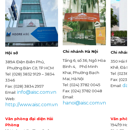
Chi nhánh Hà Nội
Chi nhán
Hội sở
Tầng 6, số 36, Ngõ Hòa
350 Hải P
389A Điện Biên Phủ,
Bình 4, Phố Minh
Khê, Đà 
Phường Bàn Cờ, TP.HCM
Khai, Phường Bạch
Tel: (0236
Tel: (028) 3832 9129 – 3834
Mai, Hà Nội
Fax: (0236
3346
Tel: (024) 3782 0045
da
Email:
Fax: (028) 3834 2957
Fax: (024) 3782 0048
info@aisc.com.vn
Email:
Email:
Web:
hanoi@aisc.com.vn
http://www.aisc.com.vn
Văn phòng đại diện Hải
Văn phòn
Phòng
194/19 Ho