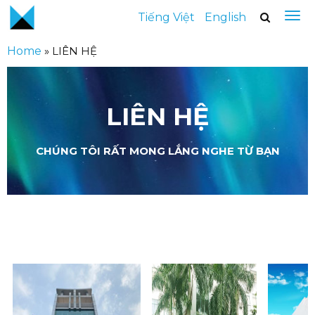
Tiếng Việt
English
Home
»
LIÊN HỆ
LIÊN HỆ
CHÚNG TÔI RẤT MONG LẮNG NGHE TỪ BẠN