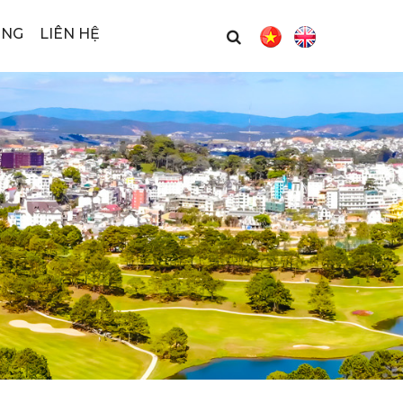
ỤNG
LIÊN HỆ