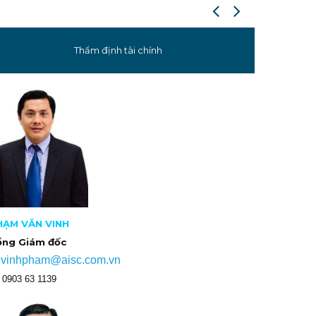
Thẩm định tài chính
HẠM VĂN VINH
ổng Giám đốc
vinhpham@aisc.com.vn
:
 0903 63 1139