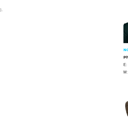
c.
N
P
E
M: