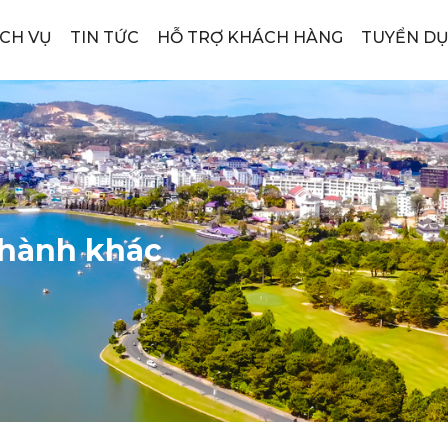
ỊCH VỤ
TIN TỨC
HỖ TRỢ KHÁCH HÀNG
TUYỂN D
ghành khác