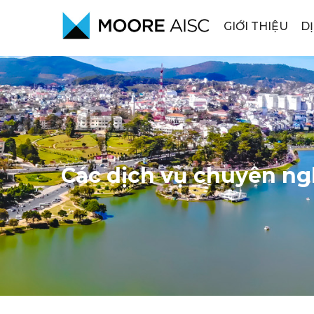
GIỚI THIỆU
D
Các dịch vụ chuyên n