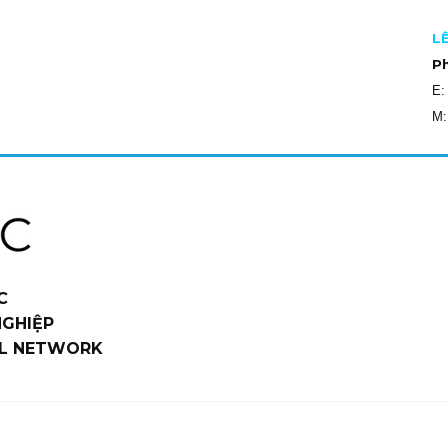
L
P
E
M:
C
NGHIỆP
L NETWORK