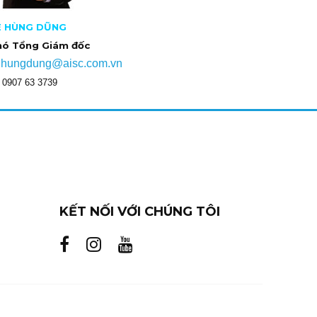
Ê HÙNG DŨNG
hó Tổng Giám đốc
hungdung@aisc.com.vn
:
 0907 63 3739
KẾT NỐI VỚI CHÚNG TÔI